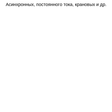
Асинхронных, постоянного тока, крановых и др.
Наша специализация
Ремонт и перемотка:
Электродвигателей
переменного тока любой
мощности, напряжением до 6
кВ
Ремонт: