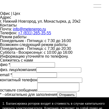
Офис | Цех
Адрес
г. Нижний Новгород, ул. Монастырка, д. 20к2
Контакты
Почта:
info@metenergo.ru
Телефон:
+7 (831) 265-35-55
Режим работы
Понедельник - Пятница: с 7:30 до 16:00
Возможен следующий режим работы
Понедельник - Пятница: с 7:30 до 20:30
Суббота - Воскресенье: с 10:00 до 16:00
Информацию уточняйте по телефону.
Свяжитесь с нами
фио *
физ. лицо/компания
email *
контактный телефон
оставьте сообщение
* - обязательно для заполнения
Отправить
Балансировка роторов входит в стоимость в случае капитального
ремонта электродвигателя. Компания оставляет за собой право не